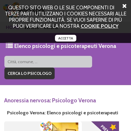
QUESTO SITO WEB O LE SUE COMPONENTI DI
TERZE PARTI UTILIZZANO I COOKIES NECESSARI ALLE
PROPRIE FUNZIONALITÀ. SE VUOI SAPERNE DI PIÙ
PUOI VERIFICARE LA NOSTRA
COOKIE POLICY
HOME
Veneto
Verona
ACCETTA
Elenco psicologi e psicoterapeuti Verona
Anoressia nervosa: Psicologo Verona
Psicologo Verona: Elenco psicologi e psicoterapeuti