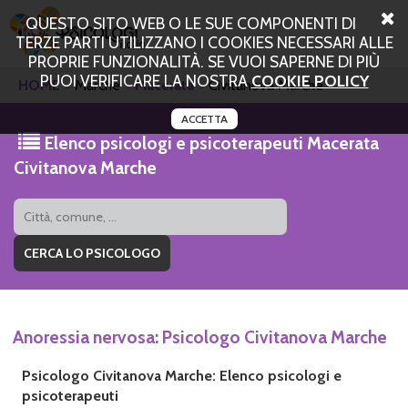
QUESTO SITO WEB O LE SUE COMPONENTI DI
TERZE PARTI UTILIZZANO I COOKIES NECESSARI ALLE
PROPRIE FUNZIONALITÀ. SE VUOI SAPERNE DI PIÙ
PUOI VERIFICARE LA NOSTRA
COOKIE POLICY
HOME
Marche
Macerata
Civitanova Marche
ACCETTA
Elenco psicologi e psicoterapeuti Macerata
Civitanova Marche
Anoressia nervosa: Psicologo Civitanova Marche
Psicologo Civitanova Marche: Elenco psicologi e
psicoterapeuti