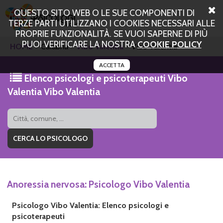
QUESTO SITO WEB O LE SUE COMPONENTI DI
TERZE PARTI UTILIZZANO I COOKIES NECESSARI ALLE
PROPRIE FUNZIONALITÀ. SE VUOI SAPERNE DI PIÙ
PUOI VERIFICARE LA NOSTRA
COOKIE POLICY
HOME
Calabria
Vibo Valentia
Vibo Valentia
ACCETTA
Elenco psicologi e psicoterapeuti Vibo
Valentia Vibo Valentia
Anoressia nervosa: Psicologo Vibo Valentia
Psicologo Vibo Valentia: Elenco psicologi e
psicoterapeuti