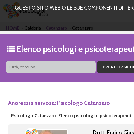
QUESTO SITO WEB O LE SUE COMPONENTI DI TERZE
HOME
Calabria
Catanzaro
Catanzaro
Elenco psicologi e psicoterape
Anoressia nervosa: Psicologo Catanzaro
Psicologo Catanzaro: Elenco psicologi e psicoterapeuti
Dott. Enrico Giu