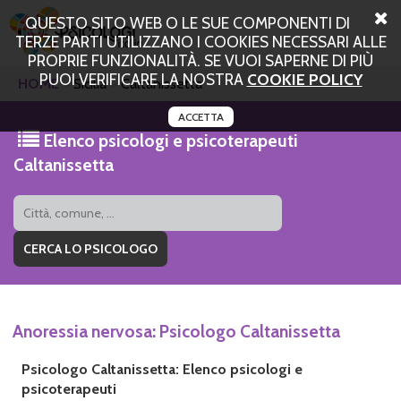
QUESTO SITO WEB O LE SUE COMPONENTI DI
TERZE PARTI UTILIZZANO I COOKIES NECESSARI ALLE
PROPRIE FUNZIONALITÀ. SE VUOI SAPERNE DI PIÙ
PUOI VERIFICARE LA NOSTRA
COOKIE POLICY
HOME
Sicilia
Caltanissetta
ACCETTA
Elenco psicologi e psicoterapeuti
Caltanissetta
Anoressia nervosa: Psicologo Caltanissetta
Psicologo Caltanissetta: Elenco psicologi e
psicoterapeuti