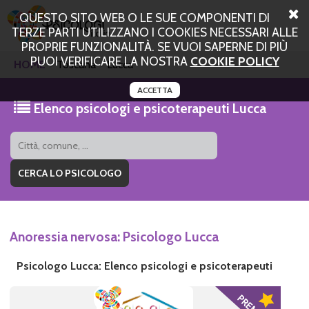
QUESTO SITO WEB O LE SUE COMPONENTI DI
TERZE PARTI UTILIZZANO I COOKIES NECESSARI ALLE
PROPRIE FUNZIONALITÀ. SE VUOI SAPERNE DI PIÙ
PUOI VERIFICARE LA NOSTRA
COOKIE POLICY
HOME
Toscana
Lucca
ACCETTA
Elenco psicologi e psicoterapeuti Lucca
Anoressia nervosa: Psicologo Lucca
Psicologo Lucca: Elenco psicologi e psicoterapeuti